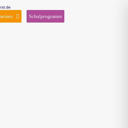
rst.de
meines
Schulprogramm