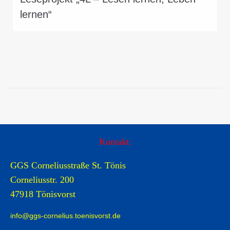
lernen“
Kontakt:
GGS Corneliusstraße St. Tönis
Corneliusstr. 200
47918 Tönisvorst
info@ggs-cornelius.toenisvorst.de